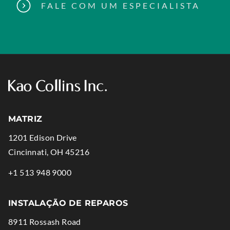
FALE COM UM ESPECIALISTA
MATRIZ
1201 Edison Drive
.
Cincinnati
,
OH
45216
External
.
+1 513 948 9000
Link.
External
Opens
Link.
INSTALAÇÃO DE REPAROS
in
Opens
8911 Rossash Road
new
in