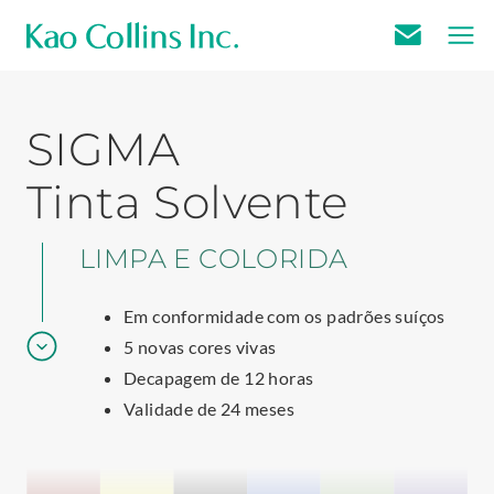
E
m
a
SIGMA
i
l
Tinta Solvente
U
s
LIMPA E COLORIDA
G
O
Em conformidade com os padrões suíços
T
5 novas cores vivas
O
Decapagem de 12 horas
N
Validade de 24 meses
E
X
T