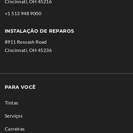
.
Cincinnati
,
OH
45216
External
.
+1 513 948 9000
Link.
External
Opens
Link.
INSTALAÇÃO DE REPAROS
in
Opens
8911 Rossash Road
new
in
.
Cincinnati
,
OH
45236
window.
new
External
window.
Link.
Opens
in
PARA VOCÊ
new
window.
Tintas
Serviços
Carreiras