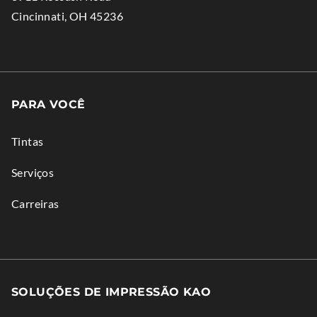
in
.
Cincinnati
,
OH
45236
window.
new
External
window.
Link.
Opens
in
PARA VOCÊ
new
window.
Tintas
Serviços
Carreiras
SOLUÇÕES DE IMPRESSÃO KAO