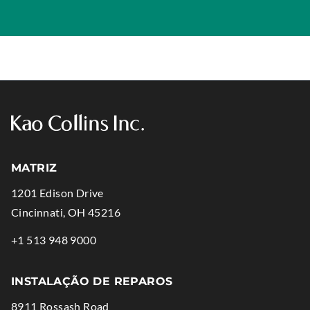
MATRIZ
1201 Edison Drive
.
Cincinnati
,
OH
45216
External
.
+1 513 948 9000
Link.
External
Opens
Link.
INSTALAÇÃO DE REPAROS
in
Opens
8911 Rossash Road
new