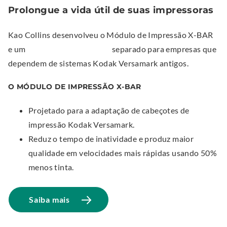
Prolongue a vida útil de suas impressoras
Kao Collins desenvolveu o Módulo de Impressão X-BAR
.
e um
Controlador Universal
separado para empresas que
E
dependem de sistemas Kodak Versamark antigos.
x
O MÓDULO DE IMPRESSÃO X-BAR
t
e
Projetado para a adaptação de cabeçotes de
r
impressão Kodak Versamark.
n
Reduz o tempo de inatividade e produz maior
a
qualidade em velocidades mais rápidas usando 50%
l
menos tinta.
L
i
.
Saiba mais
n
E
k