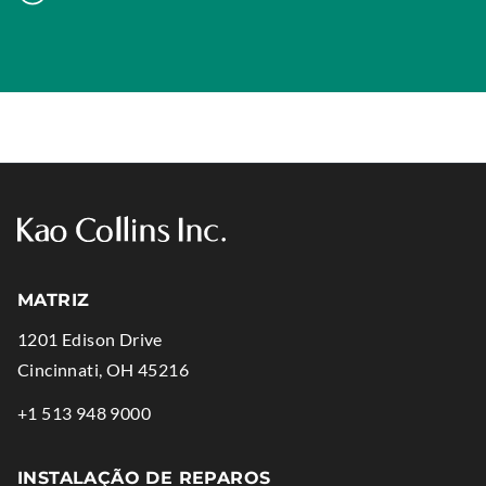
s
w
i
.
n
n
e
w
w
i
n
d
MATRIZ
o
w
1201 Edison Drive
.
.
Cincinnati
,
OH
45216
External
.
+1 513 948 9000
Link.
External
Opens
Link.
INSTALAÇÃO DE REPAROS