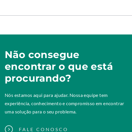
x
.
t
O
e
p
r
e
n
n
a
s
l
Não consegue
i
L
n
encontrar o que está
i
n
n
procurando?
e
k
w
.
w
Nós estamos aqui para ajudar. Nossa equipe tem
O
i
experiência, conhecimento e compromisso em encontrar
p
n
uma solução para o seu problema.
e
d
n
o
FALE CONOSCO