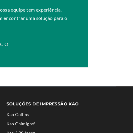
ossa equipe tem experiência,
 encontrar uma solução para o
SCO
SOLUÇÕES DE IMPRESSÃO KAO
Kao Collins
.
Kao Chimigraf
External
.
Kao APS Japan