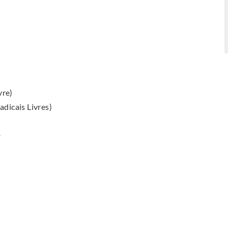
vre)
adicais Livres)
D