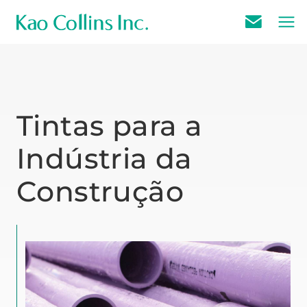
E
m
a
i
l
Tintas para a
U
Indústria da
s
Construção