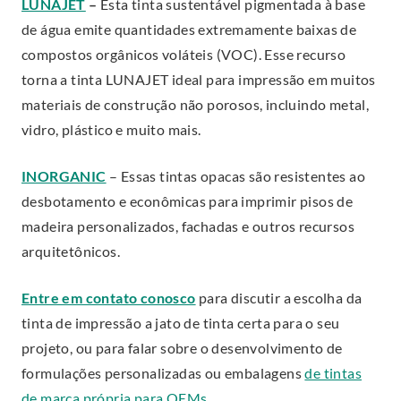
.
LUNAJET
–
Esta tinta sustentável pigmentada à base
l
n
E
de água emite quantidades extremamente baixas de
L
s
x
compostos orgânicos voláteis (VOC). Esse recurso
i
i
t
torna a tinta LUNAJET ideal para impressão em muitos
n
n
e
materiais de construção não porosos, incluindo metal,
k
n
r
vidro, plástico e muito mais.
.
e
n
O
w
.
INORGANIC
– Essas tintas opacas são resistentes ao
a
p
w
E
desbotamento e econômicas para imprimir pisos de
l
e
i
x
madeira personalizados, fachadas e outros recursos
L
n
n
t
arquitetônicos.
i
s
d
e
n
i
o
.
Entre em contato conosco
para discutir a escolha da
r
k
n
w
E
tinta de impressão a jato de tinta certa para o seu
n
.
n
.
x
projeto, ou para falar sobre o desenvolvimento de
a
O
e
t
formulações personalizadas ou embalagens
de tintas
l
p
w
e
.
de marca própria para OEMs
.
L