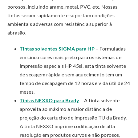
t
porosos, incluindo arame, metal, PVC, etc. Nossas
e
tintas secam rapidamente e suportam condições
r
ambientais adversas com resistência superior à
n
abrasão.
a
.
Tintas solventes SIGMA para HP
– Formuladas
l
E
em cinco cores mais preto para os sistemas de
L
x
impressão especiais HP 45si, esta tinta solvente
i
t
de secagem rápida e sem aquecimento tem um
n
e
tempo de decapagem de 12 horas e vida útil de 24
k
r
meses.
.
.
n
Tintas NEXXO para Brady
– A tinta solvente
O
E
a
aproveita ao máximo a maior distância de
p
x
l
projeção do cartucho de impressão TIJ da Brady.
e
t
L
A tinta NEXXO imprime codificação de alta
n
e
i
resolução em produtos curvos e não porosos,
s