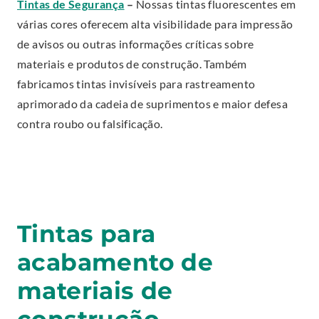
.
Tintas de Segurança
–
Nossas tintas fluorescentes em
L
O
n
d
E
várias cores oferecem alta visibilidade para impressão
i
p
e
o
x
de avisos ou outras informações críticas sobre
n
e
w
w
t
materiais e produtos de construção. Também
k
n
w
.
e
fabricamos tintas invisíveis para rastreamento
.
s
i
r
aprimorado da cadeia de suprimentos e maior defesa
O
i
n
n
contra roubo ou falsificação.
p
n
d
a
e
n
o
l
n
e
w
L
s
w
.
i
i
w
n
n
Tintas para
i
k
n
n
acabamento de
.
e
d
O
materiais de
w
o
p
w
w