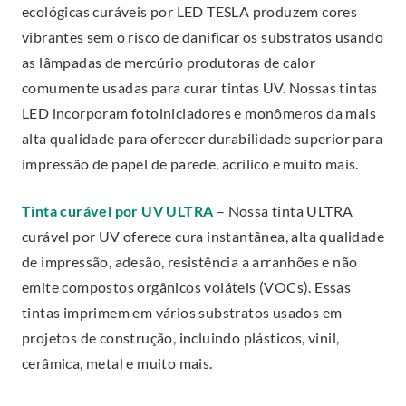
E
ecológicas curáveis por LED TESLA produzem cores
x
vibrantes sem o risco de danificar os substratos usando
t
as lâmpadas de mercúrio produtoras de calor
e
comumente usadas para curar tintas UV. Nossas tintas
r
LED incorporam fotoiniciadores e monômeros da mais
n
alta qualidade para oferecer durabilidade superior para
a
impressão de papel de parede, acrílico e muito mais.
l
.
Tinta curável por UV ULTRA
– Nossa tinta ULTRA
L
E
curável por UV oferece cura instantânea, alta qualidade
i
x
de impressão, adesão, resistência a arranhões e não
n
t
emite compostos orgânicos voláteis (VOCs). Essas
k
e
tintas imprimem em vários substratos usados em
.
r
projetos de construção, incluindo plásticos, vinil,
O
n
cerâmica, metal e muito mais.
p
a
e