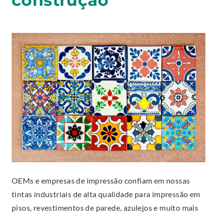
construção
e
i
.
n
n
s
d
i
o
n
w
n
.
e
w
w
i
n
d
o
w
OEMs e empresas de impressão confiam em nossas
.
tintas industriais de alta qualidade para impressão em
pisos, revestimentos de parede, azulejos e muito mais