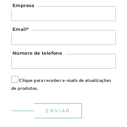
Empresa
n
n
n
e
s
d
w
i
o
Email
*
w
n
w
i
n
.
n
e
Número de telefone
d
w
o
w
w
i
.
n
Clique para receber e-mails de atualizações
d
de produtos.
o
w
.
ENVIAR