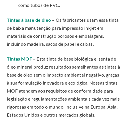
r
n
como tubos de PVC.
i
n
k
n
.
Tintas à base de óleo
–
Os fabricantes usam essa tinta
a
.
n
E
de baixa manutenção para impressão inkjet em
l
O
e
x
materiais de construção porosos e embalagens,
L
p
w
t
incluindo madeira, sacos de papel e caixas.
i
e
w
e
n
n
i
.
Tintas MOF
–
Esta tinta de base biológica e isenta de
r
k
s
n
E
óleo mineral produz resultados semelhantes às tintas à
n
.
i
d
x
base de óleo sem o impacto ambiental negativo, graças
a
O
n
o
t
à sua formulação inovadora e ecológica. Nossas tintas
l
p
n
w
e
MOF atendem aos requisitos de conformidade para
L
e
e
.
r
legislação e regulamentações ambientais cada vez mais
i
n
w
n
rigorosas em todo o mundo, inclusive na Europa, Ásia,
n
s
w
a
Estados Unidos e outros mercados globais.
k
i
i
l
.
n
n