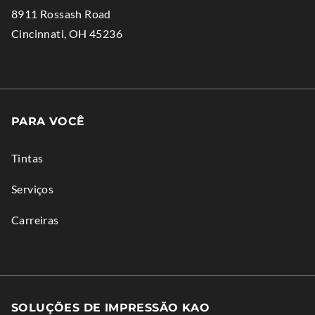
n
Opens
N
8911 Rossash Road
new
n
in
S
.
Cincinnati
,
OH
45236
window.
e
new
I
External
w
window.
N
Link.
w
N
Opens
i
E
in
PARA VOCÊ
n
new
d
window.
Tintas
o
I
w
N
Serviços
.
D
Carreiras
O
.
SOLUÇÕES DE IMPRESSÃO KAO