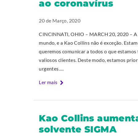
ao coronavírus
)
20 de Março, 2020
CINCINNATI, OHIO – MARCH 20, 2020 – A p
mundo, e a Kao Collins não é exceção. Esta
queremos comunicar a todos o que estamos f
valiosos clientes. Deste modo, estamos prio
urgentes….
Ler mais
Kao Collins aumenta 
solvente SIGMA