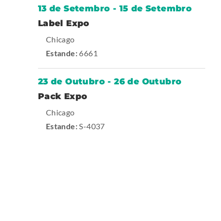
13 de Setembro
-
15 de Setembro
-
Label Expo
T
.
Chicago
r
E
Estande:
6661
a
d
x
e
t
23 de Outubro
-
26 de Outubro
s
e
h
-
Pack Expo
o
T
r
.
Chicago
w
r
n
E
Estande:
S-4037
a
a
d
x
e
l
t
s
L
e
h
i
o
r
w
n
n
k
a
.