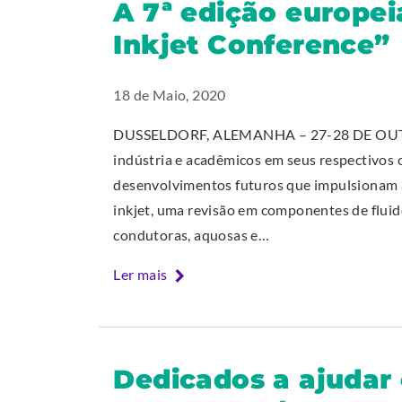
A 7ª edição europei
t
i
Inkjet Conference”
e
n
(
n
O
e
18 de Maio, 2020
p
w
DUSSELDORF, ALEMANHA – 27-28 DE OUTUB
e
w
indústria e acadêmicos em seus respectivos 
n
i
desenvolvimentos futuros que impulsionam a
n
n
inkjet, uma revisão em componentes de fluido
e
d
condutoras, aquosas e…
w
o
w
w
Ler mais
i
.
n
d
o
Dedicados a ajudar
w