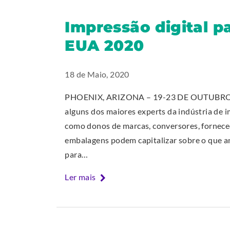
c
t
Impressão digital 
o
e
l
r
EUA 2020
l
n
i
a
18 de Maio, 2020
n
l
s
L
PHOENIX, ARIZONA – 19-23 DE OUTUBRO – O 
m
i
alguns dos maiores experts da indústria de 
a
n
como donos de marcas, conversores, fornece
i
k
embalagens podem capitalizar sobre o que a
n
.
para…
w
O
Ler mais
e
p
b
e
s
n
i
s