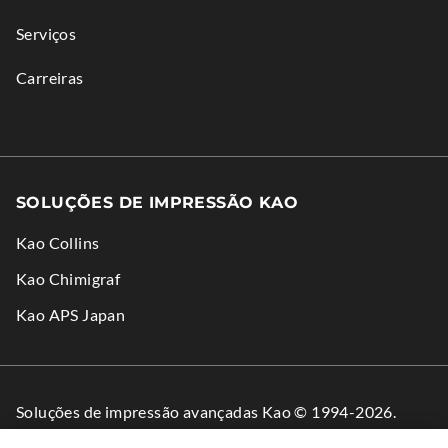
w
o
Serviços
w
w
i
.
Carreiras
n
d
o
w
SOLUÇÕES DE IMPRESSÃO KAO
.
Kao Collins
.
Kao Chimigraf
External
.
Kao APS Japan
Link.
External
Opens
Link.
in
Opens
Soluções de impressão avançadas Kao © 1994-2026.
new
in
Todos os direitos reservados.
window.