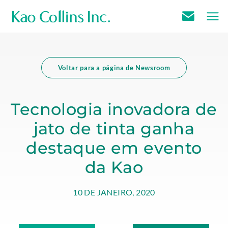
E
k
.
m
a
E
a
o
x
Voltar para a página de Newsroom
i
c
t
l
o
e
U
Tecnologia inovadora de
l
r
s
jato de tinta ganha
l
n
i
a
destaque em evento
n
l
da Kao
s
L
m
i
JANUARY
Kao
10 DE JANEIRO, 2020
a
n
4,
Collins
i
k
2023
Inc
n
.