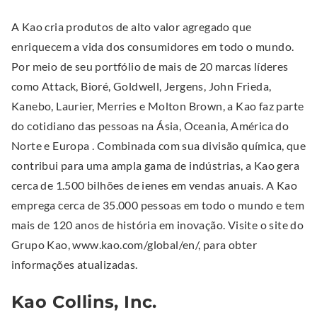
n
n
n
s
s
A Kao cria produtos de alto valor agregado que
n
i
i
enriquecem a vida dos consumidores em todo o mundo.
e
n
n
Por meio de seu portfólio de mais de 20 marcas líderes
w
n
n
como Attack, Bioré, Goldwell, Jergens, John Frieda,
w
e
e
Kanebo, Laurier, Merries e Molton Brown, a Kao faz parte
i
w
w
do cotidiano das pessoas na Ásia, Oceania, América do
n
w
w
Norte e Europa . Combinada com sua divisão química, que
d
i
i
contribui para uma ampla gama de indústrias, a Kao gera
o
n
n
cerca de 1.500 bilhões de ienes em vendas anuais. A Kao
w
d
d
emprega cerca de 35.000 pessoas em todo o mundo e tem
.
o
o
mais de 120 anos de história em inovação. Visite o site do
w
w
Grupo Kao, www.kao.com/global/en/, para obter
.
.
informações atualizadas.
Kao Collins, Inc.