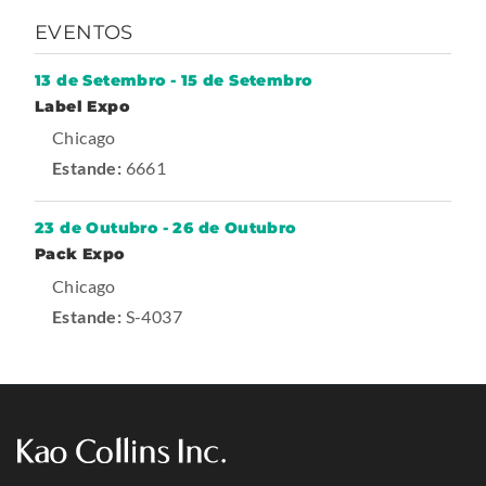
EVENTOS
13 de Setembro
-
15 de Setembro
-
Label Expo
T
.
Chicago
r
a
E
Estande:
6661
d
x
e
s
t
23 de Outubro
-
26 de Outubro
h
o
-
Pack Expo
e
w
T
.
Chicago
r
r
a
E
Estande:
S-4037
n
d
x
e
a
s
t
l
h
o
e
L
w
r
i
n
n