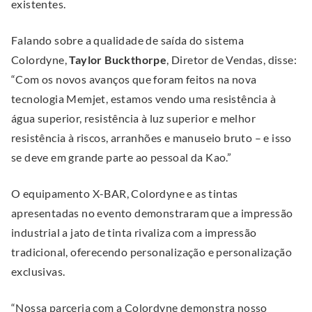
existentes.
.
d
O
o
Falando sobre a qualidade de saída do sistema
p
w
Colordyne,
Taylor Buckthorpe
, Diretor de Vendas, disse:
e
.
“Com os novos avanços que foram feitos na nova
n
tecnologia Memjet, estamos vendo uma resistência à
s
água superior, resistência à luz superior e melhor
i
resistência à riscos, arranhões e manuseio bruto – e isso
n
se deve em grande parte ao pessoal da Kao.”
n
e
O equipamento X-BAR, Colordyne e as tintas
w
apresentadas no evento demonstraram que a impressão
w
industrial a jato de tinta rivaliza com a impressão
i
tradicional, oferecendo personalização e personalização
n
exclusivas.
d
o
“Nossa parceria com a Colordyne demonstra nosso