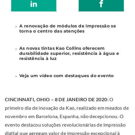
S
.
Kao
S
.
w
O
h
E
Collins
h
E
e
p
a
x
Inc
a
x
b
e
A renovação de módulos de impressão se
r
t
r
t
s
n
torna o centro das atenções
e
e
e
e
i
s
o
r
o
r
t
i
As novas tintas Kao Collins oferecem
durabilidade superior, resistência à água e
n
n
n
n
e
n
resistência à luz
L
a
F
a
(
n
i
l
a
l
O
e
Veja um vídeo com destaques do evento
n
L
c
L
p
w
k
i
e
i
e
w
e
n
b
n
n
i
CINCINNATI, OHIO – 8 DE JANEIRO DE 2020:
O
d
k
o
k
n
n
primeiro dia de inovação da Kao, realizado em meados de
I
.
o
.
e
d
novembro em Barcelona, Espanha, não decepcionou. O
n
O
k
O
w
o
evento destacou soluções revolucionárias de impressão
p
p
w
w
digital que agregam valor de impressão excepcional à