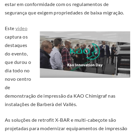
estar em conformidade com os regulamentos de
n
segurança que exigem propriedades de baixa migração.
k
.
.
Este
vídeo
O
E
captura os
p
x
destaques
e
t
do evento,
n
e
que durou o
s
r
dia todo no
i
n
novo centro
n
a
de
n
l
demonstração de impressão da KAO Chimigraf nas
e
L
instalações de Barberà del Vallès.
w
i
w
As soluções de retrofit X-BAR e multi-cabeçote são
n
i
projetadas para modernizar equipamentos de impressão
k
n