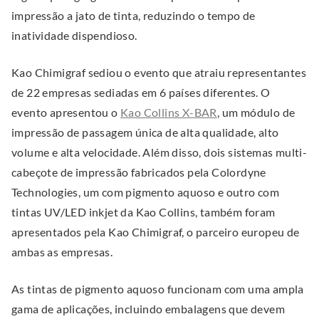
e
e
i
.
impressão a jato de tinta, reduzindo o tempo de
n
n
n
inatividade dispendioso.
s
s
d
i
i
Kao Chimigraf sediou o evento que atraiu representantes
o
n
n
de 22 empresas sediadas em 6 países diferentes. O
w
n
n
.
evento apresentou o
Kao Collins X-BAR
, um módulo de
)
e
e
E
impressão de passagem única de alta qualidade, alto
w
w
x
volume e alta velocidade. Além disso, dois sistemas multi-
w
w
t
cabeçote de impressão fabricados pela Colordyne
i
i
e
Technologies, um com pigmento aquoso e outro com
n
n
r
tintas UV/LED inkjet da Kao Collins, também foram
d
d
n
apresentados pela Kao Chimigraf, o parceiro europeu de
o
o
a
ambas as empresas.
w
w
l
.
.
As tintas de pigmento aquoso funcionam com uma ampla
L
gama de aplicações, incluindo embalagens que devem
i