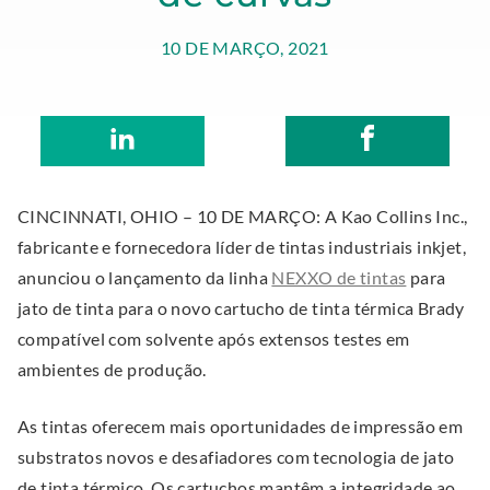
w
O
NOVEMBER
Kao
10 DE MARÇO, 2021
e
p
23,
Collins
b
e
2022
Inc
s
n
S
.
Kao
S
.
i
s
h
E
Collins
h
E
t
i
a
x
Inc
a
x
e
n
CINCINNATI, OHIO – 10 DE MARÇO: A Kao Collins Inc.,
r
t
r
t
(
n
fabricante e fornecedora líder de tintas industriais inkjet,
e
e
e
e
O
e
.
anunciou o lançamento da linha
NEXXO de tintas
para
o
r
o
r
p
w
E
jato de tinta para o novo cartucho de tinta térmica Brady
n
n
n
n
e
w
x
compatível com solvente após extensos testes em
L
a
F
a
n
i
t
ambientes de produção.
i
l
a
l
n
n
e
n
L
c
L
e
d
As tintas oferecem mais oportunidades de impressão em
r
k
i
e
i
w
o
substratos novos e desafiadores com tecnologia de jato
n
e
n
b
n
w
w
de tinta térmico. Os cartuchos mantêm a integridade ao