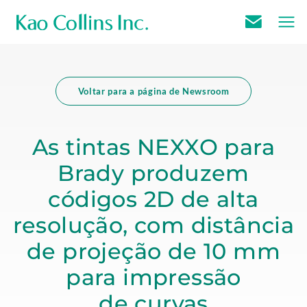
E
k
.
m
a
E
a
o
x
Voltar para a página de Newsroom
i
c
t
l
o
e
U
As tintas NEXXO para
l
r
s
Brady produzem
l
n
i
a
códigos 2D de alta
n
l
resolução, com distância
s
L
m
i
de projeção de 10 mm
a
n
para impressão
i
k
de curvas
n
.