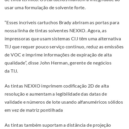
a
d
k
o
k
i
.
usar uma formulação de solvente forte.
l
I
.
o
.
n
L
n
O
k
O
d
“Esses incríveis cartuchos Brady abriram as portas para
i
p
p
o
nossa linha de tintas solventes NEXXO. Agora, as
n
e
e
w
impressoras que usam sistemas CIJ têm uma alternativa
k
n
n
)
TIJ que requer pouco serviço contínuo, reduz as emissões
.
s
s
de VOC e imprime informações de expiração de alta
O
i
i
qualidade”, disse John Herman, gerente de negócios
p
n
n
da TIJ.
e
n
n
n
e
e
As tintas NEXXO imprimem codificação 2D de alta
s
w
w
resolução e aumentam a legibilidade das datas de
i
w
w
validade e números de lote usando alfanuméricos sólidos
n
i
i
em vez de matriz pontilhada
n
n
n
e
As tintas também suportam a distância de projeção
d
d