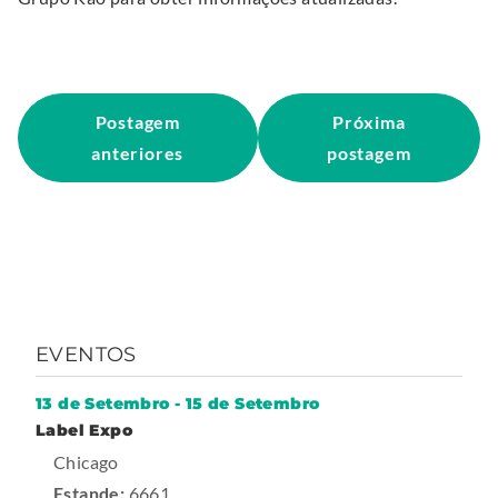
p
e
n
s
Postagem
Próxima
i
anteriores
postagem
n
n
e
w
w
i
n
EVENTOS
d
o
13 de Setembro
-
15 de Setembro
-
Label Expo
w
T
.
Chicago
.
r
a
E
Estande:
6661