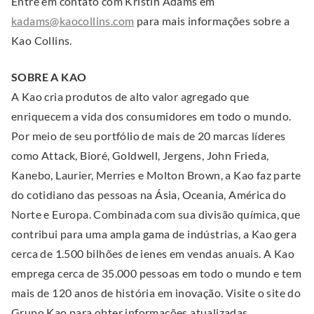
Entre em contato com Kristin Adams em
.
kadams@kaocollins.com
para mais informações sobre a
E
Kao Collins.
x
SOBRE A KAO
t
A Kao cria produtos de alto valor agregado que
e
enriquecem a vida dos consumidores em todo o mundo.
r
Por meio de seu portfólio de mais de 20 marcas líderes
n
como Attack, Bioré, Goldwell, Jergens, John Frieda,
a
Kanebo, Laurier, Merries e Molton Brown, a Kao faz parte
l
do cotidiano das pessoas na Ásia, Oceania, América do
L
Norte e Europa. Combinada com sua divisão química, que
i
contribui para uma ampla gama de indústrias, a Kao gera
n
cerca de 1.500 bilhões de ienes em vendas anuais. A Kao
k
emprega cerca de 35.000 pessoas em todo o mundo e tem
.
mais de 120 anos de história em inovação. Visite o site do
O
Grupo Kao para obter informações atualizadas.