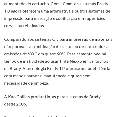
w
aumentada do cartucho. Com 10mm, os sistemas Brady
o
o
w
TIJ agora oferecem uma alternativa a outros sistemas de
w
w
i
impressão para marcação e codificação em superfícies
.
.
n
curvas ou rebaixadas.
d
o
Comparado aos sistemas CIJ para impressão de materiais
w
não porosos, a combinação de cartucho de tinta reduz as
.
emissões de VOC em quase 90%. Praticamente não há
tempo de inatividade ao usar tinta Nexxo em cartuchos
da Brady. A tecnologia Brady TIJ oferece maior eficiência,
com menos paradas, manutenção e quase sem
necessidade de limpeza.
A Kao Collins produz tintas para sistemas da Brady
desde 2009.