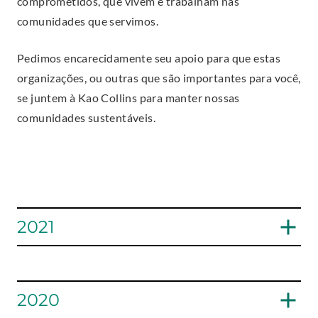
comprometidos, que vivem e trabalham nas
comunidades que servimos.
Pedimos encarecidamente seu apoio para que estas
organizações, ou outras que são importantes para você,
se juntem à Kao Collins para manter nossas
comunidades sustentáveis.
2021
Janeiro 2021 - Ministério inter
paroquial
2020